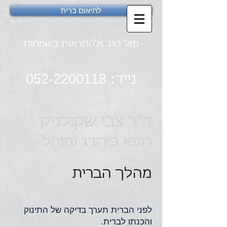
לתיאום ברית
מזל טוב ולהתראות בשמחות
052-2200118
נייד:
ד"ר צבי שקולניק
רופא כירורג ומוהל
מהלך הברית
לפני הברית תערך בדיקה של התינוק
והכנתו לברית.