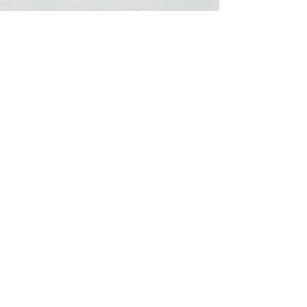
מהלך הברית
לאחר הברית
שאלות ותשובות
רעיונות לשמות לתינוק
גלריה
תנו פידבק
צור קשר
All rights reserved.
© 2023 by Coach Corp.
Proudly created with
Wix.com
.