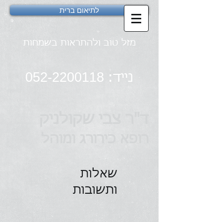
לתיאום ברית
מזל טוב ולהתראות בשמחות
052-2200118
נייד:
ד"ר צבי שקולניק
רופא כירורג ומוהל
שאלות
ותשובות