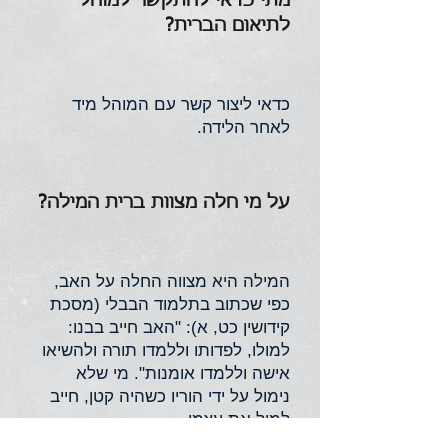
מתי כדאי להתקשר למוהל
לתיאום הברית?
כדאי ליצור קשר עם המוהל מיד
לאחר הלידה.
על מי חלה מצוות ברית המילה?
המילה היא מצווה החלה על האב,
כפי שכתוב בתלמוד הבבלי (מסכת
קידושין כט, א): "האב חייב בבנו:
למולו, לפדותו וללמדו תורה ולהשיאו
אישה וללמדו אומנות". מי שלא
נימול על ידי הוריו כשהיה קטן, חייב
למול את עצמו.‏