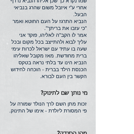
שמו נקרא כך שכן אליהו הנביא נרדף
אחרי ע"י איזבל משום שהרג בנביאי
הבעל.
הנביא התרגז על העם החוטא ואמר
"כי עזבו את בריתך".
אמר לו הקב"ה לאליהו, פוקד אני
עליך לבוא ולהתייצב בכל מקום ובכל
שעה בו עתיד עם ישראל לכרות עימי
ברית מחודשת. מאז מקובל שאליהו
הנביא הינו עד בלתי נראה בטקס
הכנסת הילד בברית - הוכחה לחידוש
הקשר בין העם לבורא.
מי נותן שם לתינוק?
זכות מתן השם לרך הנולד שמורה על
פי המסורת ליולדת - אימו של התינוק.
מהו הסנדק?